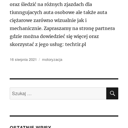
oraz śledzić na różnych zjazdach dla
tiunngujacych auta osobowe ale także auta
ciężarowe zarówno wizualnie jak i
mechanicznie. Zapraszamy na stronę partnera
gdzie można dowiedzieć się więcej oraz
skorzystać z jego usług: techtir.pl
Data
Kategorie
16 sierpnia 2021
motoryzacja
publikacji
SZU
Szukaj:
OSTATNIE WPISY