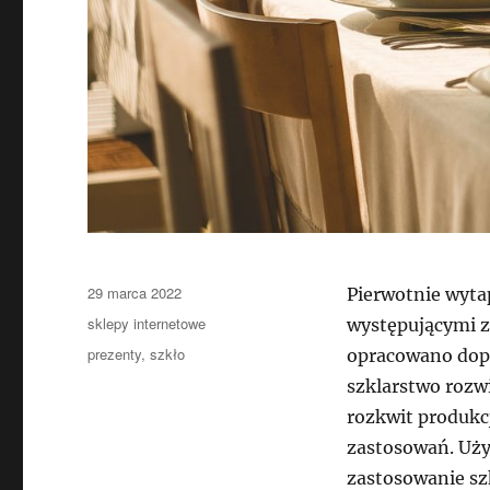
Data
29 marca 2022
Pierwotnie wytap
publikacji
Kategorie
sklepy internetowe
występującymi z
Tagi
prezenty
,
szkło
opracowano dopi
szklarstwo rozwi
rozkwit produkcj
zastosowań. Uży
zastosowanie sz