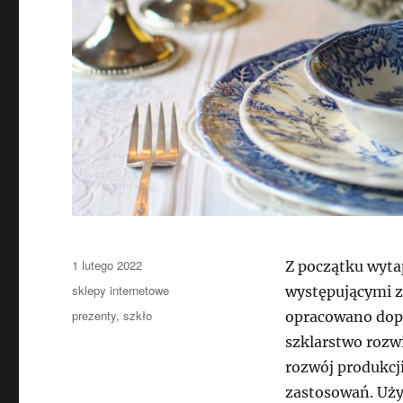
Data
1 lutego 2022
Z początku wytap
publikacji
Kategorie
sklepy internetowe
występującymi z
Tagi
prezenty
,
szkło
opracowano dopi
szklarstwo rozwi
rozwój produkcji
zastosowań. Uży