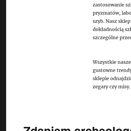
zastosowanie sz
pryzmatów, labo
szyb. Nasz skle
dokładnością sz
szczególne prze
Wszystkie nasze
gustowne trendy
sklepie odnajdzie
zegary czy misy.
Zdaniem archeolog