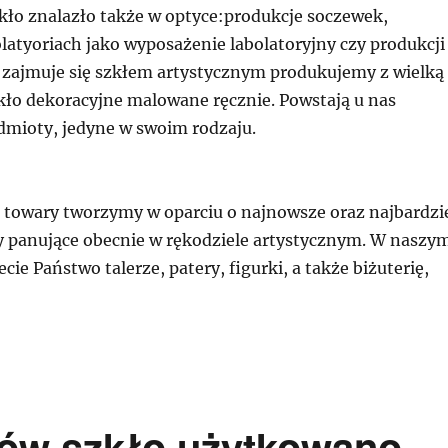
kło znalazło także w optyce:produkcje soczewek,
latyoriach jako wyposażenie labolatoryjny czy produkcji
p zajmuje się szkłem artystycznym produkujemy z wielką
kło dekoracyjne malowane ręcznie. Powstają u nas
dmioty, jedyne w swoim rodzaju.
 towary tworzymy w oparciu o najnowsze oraz najbardzi
 panujące obecnie w rękodziele artystycznym. W naszy
cie Państwo talerze, patery, figurki, a także biżuterię,
ów szkło użytkowano