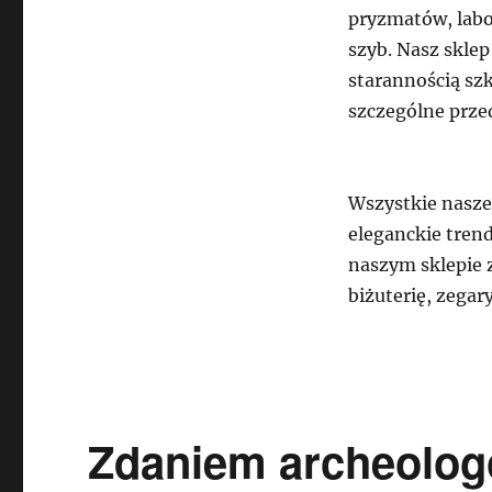
pryzmatów, labo
szyb. Nasz skle
starannością sz
szczególne prze
Wszystkie nasze
eleganckie trend
naszym sklepie z
biżuterię, zegar
Zdaniem archeolog