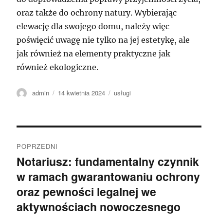
oraz także do ochrony natury. Wybierając
elewację dla swojego domu, należy więc
poświęcić uwagę nie tylko na jej estetykę, ale
jak również na elementy praktyczne jak
również ekologiczne.
Autor
Data
Kategorie
admin
14 kwietnia 2024
usługi
publikacji
Nawigacja
POPRZEDNI
wpisu
Notariusz: fundamentalny czynnik
Poprzedni
w ramach gwarantowaniu ochrony
wpis:
oraz pewności legalnej we
aktywnościach nowoczesnego