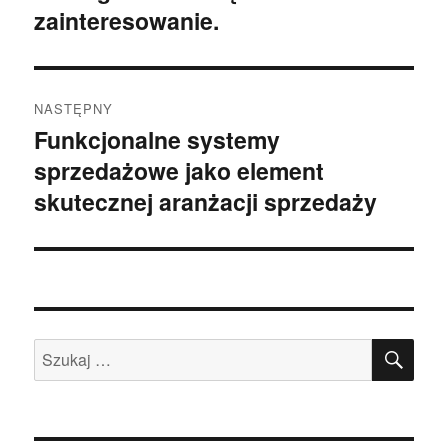
zainteresowanie.
NASTĘPNY
Funkcjonalne systemy
Następny
sprzedażowe jako element
wpis:
skutecznej aranżacji sprzedaży
SZU
Szukaj: