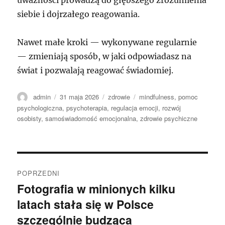
siebie i dojrzałego reagowania.
Nawet małe kroki — wykonywane regularnie
— zmieniają sposób, w jaki odpowiadasz na
świat i pozwalają reagować świadomiej.
Autor
Data
Kategorie
Tagi
admin
31 maja 2026
zdrowie
mindfulness
,
pomoc
publikacji
psychologiczna
,
psychoterapia
,
regulacja emocji
,
rozwój
osobisty
,
samoświadomość emocjonalna
,
zdrowie psychiczne
Nawigacja
POPRZEDNI
wpisu
Fotografia w minionych kilku
Poprzedni
latach stała się w Polsce
wpis:
szczególnie budząca