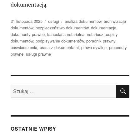
dokumentacją.
Data
Kategorie
Tagi
21 listopada 2025
usługi
analiza dokumentów
,
archiwizacja
publikacji
dokumentów
,
bezpieczeństwo dokumentów
,
dokumentacja
,
dokumenty prawne
,
kancelaria notarialna
,
notariusz
,
odpisy
dokumentów
,
podpisywanie dokumentów
,
poradnik prawny
,
poświadczenia
,
praca z dokumentami
,
prawo cywilne
,
procedury
prawne
,
usługi prawne
SZU
Szukaj:
OSTATNIE WPISY