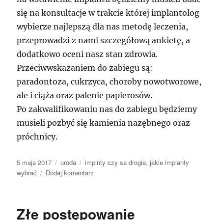
się na konsultacje w trakcie której implantolog
wybierze najlepszą dla nas metodę leczenia,
przeprowadzi z nami szczegółową ankietę, a
dodatkowo oceni nasz stan zdrowia.
Przeciwwskazaniem do zabiegu są:
paradontoza, cukrzyca, choroby nowotworowe,
ale i ciąża oraz palenie papierosów.
Po zakwalifikowaniu nas do zabiegu będziemy
musieli pozbyć się kamienia nazębnego oraz
próchnicy.
Data
Kategorie
Tagi
5 maja 2017
uroda
implnty czy sa drogie
,
jakie implanty
publikacji
do
wybrać
Dodaj komentarz
Śliczne
zdrowe
zęby
Złe postępowanie
oraz