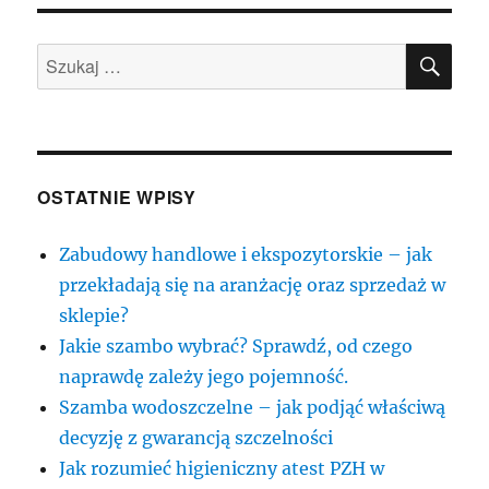
żywienia
się
SZU
to
Szukaj:
większe
niedobory
w
ustach
oraz
także
OSTATNIE WPISY
ich
utratę
Zabudowy handlowe i ekspozytorskie – jak
przekładają się na aranżację oraz sprzedaż w
sklepie?
Jakie szambo wybrać? Sprawdź, od czego
naprawdę zależy jego pojemność.
Szamba wodoszczelne – jak podjąć właściwą
decyzję z gwarancją szczelności
Jak rozumieć higieniczny atest PZH w