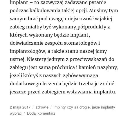
implant – to zazwyczaj zadawane pytanie
podczas kalkulowania takiej opcji. Musimy tym
samym brać pod uwagę miejscowość w jakiej
zabieg miałby być wykonany,półprodukty z
których wykonany będzie implant,
doświadczenie zespołu stomatologów i
implantologów, a także stanu naszej jamy
ustnej. Niestety jednym z przeciwwskazań do
zabiegu jest sama próchnica i kamień nazębny,
jeżeli któryś z naszych zębów wymaga
dodatkowego leczenia będzie trzeba je zrobić
jeszcze przed zabiegiem wstawiania implantu.
Data
Kategorie
Tagi
2 maja 2017
zdrowie
implnty czy sa drogie
,
jakie implanty
publikacji
do
wybrać
Dodaj komentarz
Zła
sposób