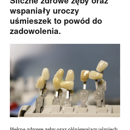
Śliczne zdrowe zęby oraz
wspaniały uroczy
uśmieszek to powód do
zadowolenia.
Piękne zdrowe zęby oraz olśniewający uśmiech