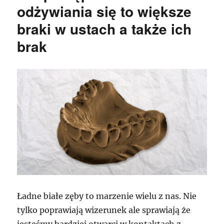
wspaniały
odżywiania się to większe
uroczy
braki w ustach a także ich
uśmieszek
to
brak
powód
do
zadowolenia.
Ładne białe zęby to marzenie wielu z nas. Nie
tylko poprawiają wizerunek ale sprawiają że