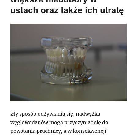
większe
ustach oraz także ich utratę
braki
w
ustach
a
także
ich
brak
Zły sposób odżywiania się, nadwyżka
węglowodanów mogą przyczyniać się do
powstania pruchnicy, a w konsekwencji