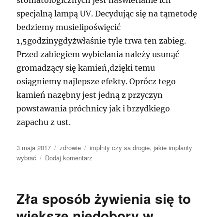
stomatologicznych jest naświetlanie ich
specjalną lampą UV. Decydując się na tąmetodę
bedziemy musielipoświęcić
1,5godzinygdyżwłaśnie tyle trwa ten zabieg.
Przed zabiegiem wybielania należy usunąć
gromadzący się kamień,dzięki temu
osiągniemy najlepsze efekty. Oprócz tego
kamień nazębny jest jedną z przyczyn
powstawania próchnicy jak i brzydkiego
zapachu z ust.
Data
Kategorie
Tagi
3 maja 2017
zdrowie
implnty czy sa drogie
,
jakie implanty
publikacji
do
wybrać
Dodaj komentarz
Złe
postępowanie
odżywiania
Zła sposób żywienia się to
się
to
większe niedobory w