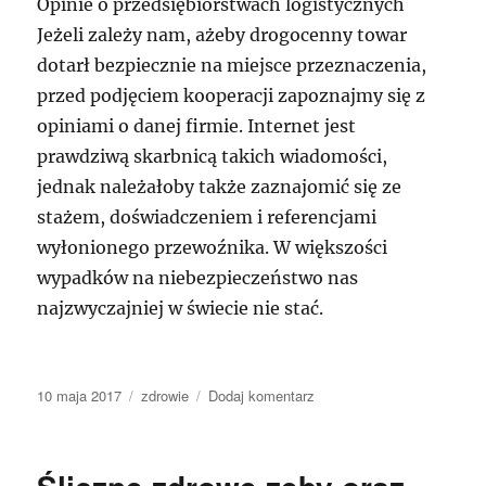
Opinie o przedsiębiorstwach logistycznych
Jeżeli zależy nam, ażeby drogocenny towar
dotarł bezpiecznie na miejsce przeznaczenia,
przed podjęciem kooperacji zapoznajmy się z
opiniami o danej firmie. Internet jest
prawdziwą skarbnicą takich wiadomości,
jednak należałoby także zaznajomić się ze
stażem, doświadczeniem i referencjami
wyłonionego przewoźnika. W większości
wypadków na niebezpieczeństwo nas
najzwyczajniej w świecie nie stać.
Data
Kategorie
do
10 maja 2017
zdrowie
Dodaj komentarz
publikacji
magazyny
do
wynajęcia
Trójmiasto