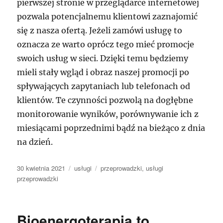
pierwszej stronie w przeglądarce internetowej
pozwala potencjalnemu klientowi zaznajomić
się z nasza ofertą. Jeżeli zamówi usługę to
oznacza ze warto oprócz tego mieć promocje
swoich usług w sieci. Dzięki temu będziemy
mieli stały wgląd i obraz naszej promocji po
spływających zapytaniach lub telefonach od
klientów. Te czynności pozwolą na dogłębne
monitorowanie wyników, porównywanie ich z
miesiącami poprzednimi bądź na bieżąco z dnia
na dzień.
Data
Kategorie
Tagi
30 kwietnia 2021
usługi
przeprowadzki
,
usługi
publikacji
przeprowadzki
Bioenergoterapia to