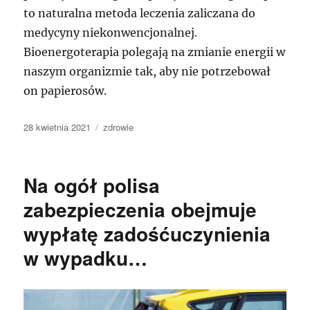
to naturalna metoda leczenia zaliczana do
medycyny niekonwencjonalnej.
Bioenergoterapia polegają na zmianie energii w
naszym organizmie tak, aby nie potrzebował
on papierosów.
Data
Kategorie
28 kwietnia 2021
zdrowie
publikacji
Na ogół polisa
zabezpieczenia obejmuje
wypłatę zadośćuczynienia
w wypadku…