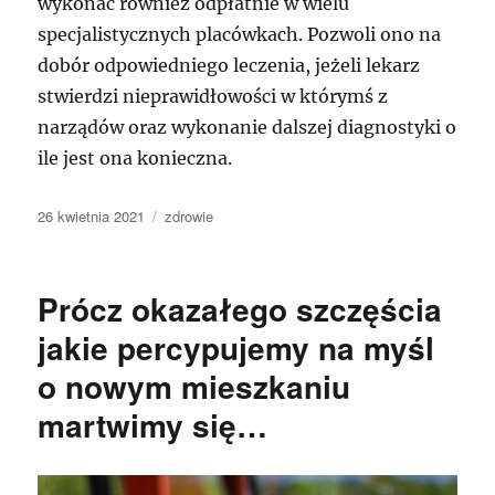
wykonać również odpłatnie w wielu
specjalistycznych placówkach. Pozwoli ono na
dobór odpowiedniego leczenia, jeżeli lekarz
stwierdzi nieprawidłowości w którymś z
narządów oraz wykonanie dalszej diagnostyki o
ile jest ona konieczna.
Data
Kategorie
26 kwietnia 2021
zdrowie
publikacji
Prócz okazałego szczęścia
jakie percypujemy na myśl
o nowym mieszkaniu
martwimy się…