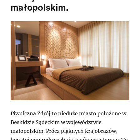
małopolskim.
Piwniczna Zdrój to nieduże miasto położone w
Beskidzie Sądeckim w województwie
małopolskim. Prócz pięknych krajobrazów,
bogatej przyrody cechują ją górzyste tereny. To