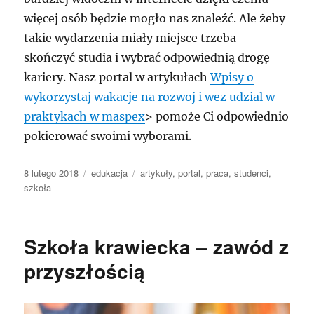
więcej osób będzie mogło nas znaleźć. Ale żeby
takie wydarzenia miały miejsce trzeba
skończyć studia i wybrać odpowiednią drogę
kariery. Nasz portal w artykułach
Wpisy o
wykorzystaj wakacje na rozwoj i wez udzial w
praktykach w maspex
> pomoże Ci odpowiednio
pokierować swoimi wyborami.
Data
Kategorie
Tagi
8 lutego 2018
edukacja
artykuły
,
portal
,
praca
,
studenci
,
publikacji
szkoła
Szkoła krawiecka – zawód z
przyszłością