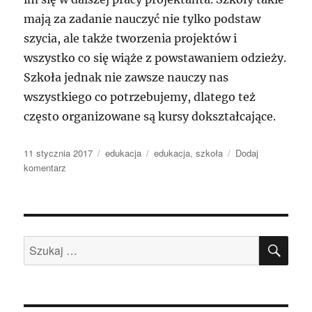
mają za zadanie nauczyć nie tylko podstaw
szycia, ale także tworzenia projektów i
wszystko co się wiąże z powstawaniem odzieży.
Szkoła jednak nie zawsze nauczy nas
wszystkiego co potrzebujemy, dlatego też
często organizowane są kursy dokształcające.
Data
Kategorie
Tagi
11 stycznia 2017
edukacja
edukacja
,
szkoła
Dodaj
publikacji
do
komentarz
Szkoła
krawiecka
–
zawód
SZU
z
Szukaj:
przyszłością