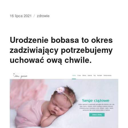
Data
Kategorie
16 lipca 2021
zdrowie
publikacji
Urodzenie bobasa to okres
zadziwiający potrzebujemy
uchować ową chwile.