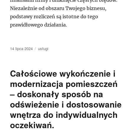
finansami firmy i uniknięcie częstych błędów.
Niezależnie od obszaru Twojego biznesu,
podstawy rozliczeń są istotne do tego
prawidłowego działania.
Data
Kategorie
14 lipca 2024
usługi
publikacji
Całościowe wykończenie i
modernizacja pomieszczeń
– doskonały sposób na
odświeżenie i dostosowanie
wnętrza do indywidualnych
oczekiwań.