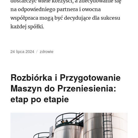
dostarczyć wiele korzyści, a zdecydowanie się
na odpowiedniego partnera i owocna
współpraca mogą być decydujące dla sukcesu
każdej spółki.
Data
Kategorie
24 lipca 2024
zdrowie
publikacji
Rozbiórka i Przygotowanie
Maszyn do Przeniesienia:
etap po etapie