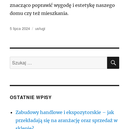
znacząco poprawić wygodę i estetykę naszego
domu czy też mieszkania.
Data
Kategorie
5 lipca 2024
usługi
publikacji
SZU
Szukaj:
OSTATNIE WPISY
Zabudowy handlowe i ekspozytorskie – jak
przekładają się na aranżację oraz sprzedaż w
sklepie?