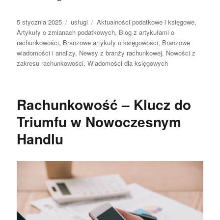
Data
Kategorie
Tagi
5 stycznia 2025
usługi
Aktualności podatkowe i księgowe
,
publikacji
Artykuły o zmianach podatkowych
,
Blog z artykułami o
rachunkowości
,
Branżowe artykuły o księgowości
,
Branżowe
wiadomości i analizy
,
Newsy z branży rachunkowej
,
Nowości z
zakresu rachunkowości
,
Wiadomości dla księgowych
Rachunkowość – Klucz do
Triumfu w Nowoczesnym
Handlu