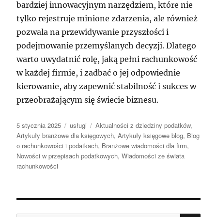
bardziej innowacyjnym narzędziem, które nie
tylko rejestruje minione zdarzenia, ale również
pozwala na przewidywanie przyszłości i
podejmowanie przemyślanych decyzji. Dlatego
warto uwydatnić rolę, jaką pełni rachunkowość
w każdej firmie, i zadbać o jej odpowiednie
kierowanie, aby zapewnić stabilność i sukces w
przeobrażającym się świecie biznesu.
Data
Kategorie
Tagi
5 stycznia 2025
usługi
Aktualności z dziedziny podatków
,
publikacji
Artykuły branżowe dla księgowych
,
Artykuły księgowe blog
,
Blog
o rachunkowości i podatkach
,
Branżowe wiadomości dla firm
,
Nowości w przepisach podatkowych
,
Wiadomości ze świata
rachunkowości
SZU