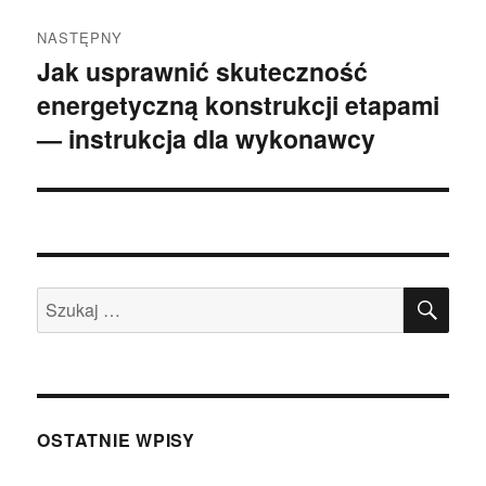
NASTĘPNY
Jak usprawnić skuteczność
Następny
energetyczną konstrukcji etapami
wpis:
— instrukcja dla wykonawcy
SZU
Szukaj:
OSTATNIE WPISY