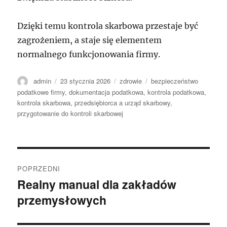
Dzięki temu kontrola skarbowa przestaje być
zagrożeniem, a staje się elementem
normalnego funkcjonowania firmy.
Autor
Data
Kategorie
Tagi
admin
23 stycznia 2026
zdrowie
bezpieczeństwo
publikacji
podatkowe firmy
,
dokumentacja podatkowa
,
kontrola podatkowa
,
kontrola skarbowa
,
przedsiębiorca a urząd skarbowy
,
przygotowanie do kontroli skarbowej
Nawigacja
POPRZEDNI
wpisu
Realny manual dla zakładów
Poprzedni
przemysłowych
wpis: