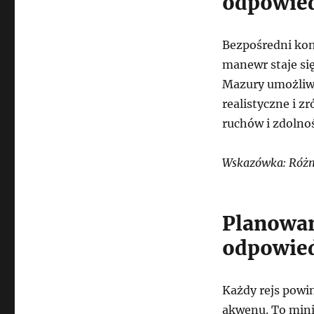
odpowied
Bezpośredni kont
manewr staje się
Mazury umożliwi
realistyczne i 
ruchów i zdolno
Wskazówka: Różno
Planowan
odpowied
Każdy rejs powi
akwenu. To mini