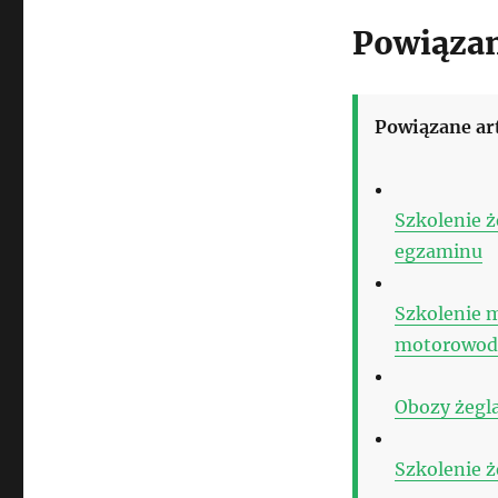
Powiązan
Powiązane ar
Szkolenie ż
egzaminu
Szkolenie 
motorowod
Obozy żegl
Szkolenie ż