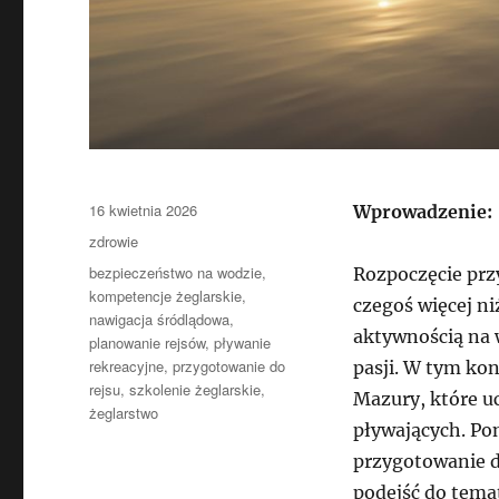
Data
16 kwietnia 2026
Wprowadzenie:
publikacji
Kategorie
zdrowie
Tagi
bezpieczeństwo na wodzie
,
Rozpoczęcie pr
kompetencje żeglarskie
,
czegoś więcej ni
nawigacja śródlądowa
,
aktywnością na 
planowanie rejsów
,
pływanie
rekreacyjne
,
przygotowanie do
pasji. W tym ko
rejsu
,
szkolenie żeglarskie
,
Mazury, które u
żeglarstwo
pływających. Po
przygotowanie d
podejść do temat