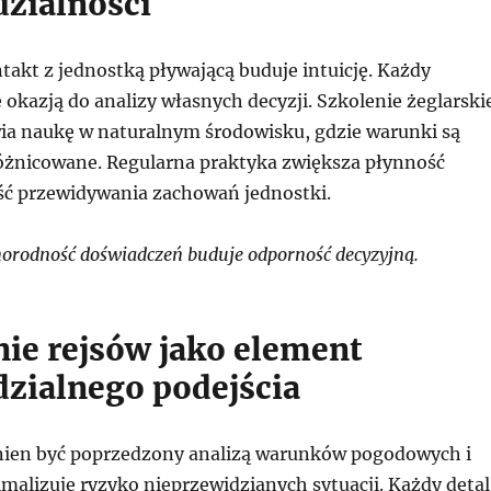
zialności
akt z jednostką pływającą buduje intuicję. Każdy
 okazją do analizy własnych decyzji. Szkolenie żeglarski
a naukę w naturalnym środowisku, gdzie warunki są
zróżnicowane. Regularna praktyka zwiększa płynność
ść przewidywania zachowań jednostki.
rodność doświadczeń buduje odporność decyzyjną.
ie rejsów jako element
zialnego podejścia
nien być poprzedzony analizą warunków pogodowych i
malizuje ryzyko nieprzewidzianych sytuacji. Każdy detal