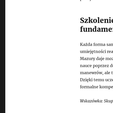
Szkoleni
fundame
Każda forma sa
umiejętności re
Mazury daje moż
nauce poprzez d
manewrów, ale t
Dzięki temu ucze
formalne kompe
Wskazówka: Skup 