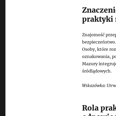
Znaczeni
praktyki
Znajomość przep
bezpieczeństwo.
Osoby, które ro
oznakowania, por
Mazury integruj
śródlądowych.
Wskazówka: Utrwa
Rola pra