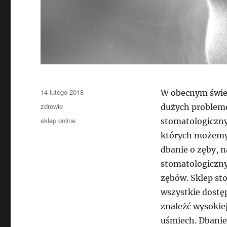
Data
14 lutego 2018
W obecnym świeci
publikacji
Kategorie
zdrowie
dużych problemó
Tagi
sklep online
stomatologiczny
których możemy 
dbanie o zęby, 
stomatologiczny
zębów. Sklep st
wszystkie dostę
znależć wysokie
uśmiech. Dbanie 