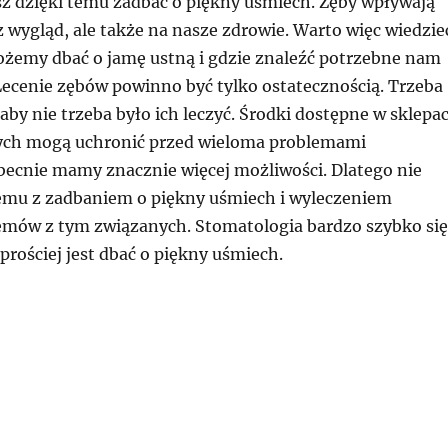
z dzięki temu zadbać o piękny uśmiech. Zęby wpływają
z wygląd, ale także na nasze zdrowie. Warto więc wiedzie
ożemy dbać o jamę ustną i gdzie znaleźć potrzebne nam
cenie zębów powinno być tylko ostatecznością. Trzeba
 aby nie trzeba było ich leczyć. Środki dostępne w sklepa
ych mogą uchronić przed wieloma problemami
ecnie mamy znacznie więcej możliwości. Dlatego nie
mu z zadbaniem o piękny uśmiech i wyleczeniem
emów z tym związanych. Stomatologia bardzo szybko się
 prościej jest dbać o piękny uśmiech.