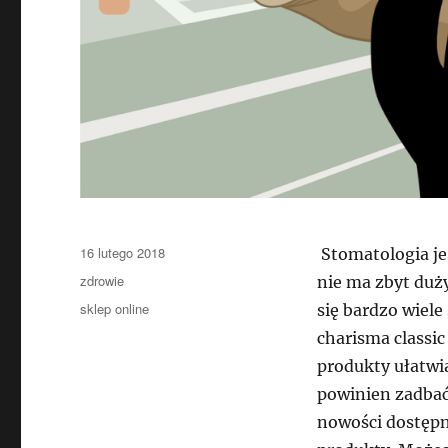
Data
16 lutego 2018
Stomatologia jes
publikacji
Kategorie
zdrowie
nie ma zbyt duż
Tagi
sklep online
się bardzo wiel
charisma classi
produkty ułatwi
powinien zadbać
nowości dostępne