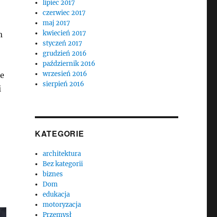
lipiec 2017
czerwiec 2017
maj 2017
kwiecień 2017
h
styczeń 2017
grudzień 2016
październik 2016
wrzesień 2016
ie
sierpień 2016
i
KATEGORIE
architektura
Bez kategorii
biznes
Dom
edukacja
motoryzacja
Przemysł