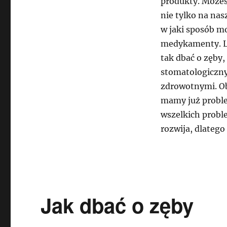
produkty. Możes
nie tylko na nas
w jaki sposób m
medykamenty. Le
tak dbać o zęby,
stomatologiczn
zdrowotnymi. Ob
mamy już proble
wszelkich probl
rozwija, dlatego
Jak dbać o zęby